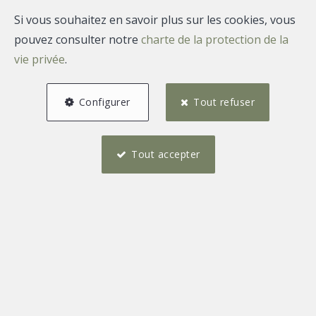
Si vous souhaitez en savoir plus sur les cookies, vous
ESTIMATION IMMOBILIÈRE &
pouvez consulter notre
charte de la protection de la
EXPERTISE · RÉGION LIÉGEOISE
vie privée
.
Une estimation trop
Configurer
Tout refuser
flatteuse
peut coûter très
cher.
Tout accepter
Le bon prix tient face au marché. Pas face au
vendeur.
DEMANDER MON ESTIMATION
04 254 18 77