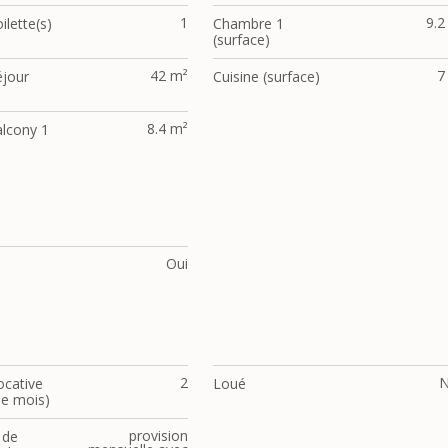
1
9.2
ilette(s)
Chambre 1
(surface)
42 m²
7
éjour
Cuisine (surface)
8.4 m²
alcony 1
Oui
2
ocative
Loué
e mois)
provision
 de