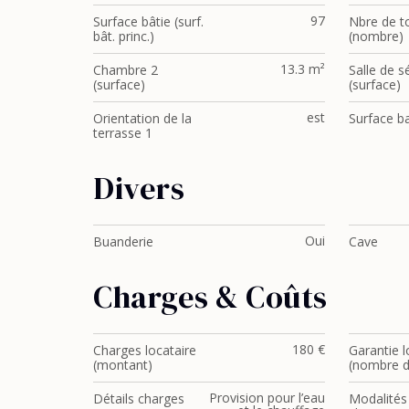
97
Surface bâtie (surf.
Nbre de to
bât. princ.)
(nombre)
13.3 m²
Chambre 2
Salle de s
(surface)
(surface)
est
Orientation de la
Surface b
terrasse 1
Divers
Oui
Buanderie
Cave
Charges & Coûts
180 €
Charges locataire
Garantie l
(montant)
(nombre d
Provision pour l’eau
Détails charges
Modalités