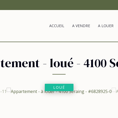
ACCUEIL
A VENDRE
A LOUER
tement - loué
-
4100 S
LOUÉ