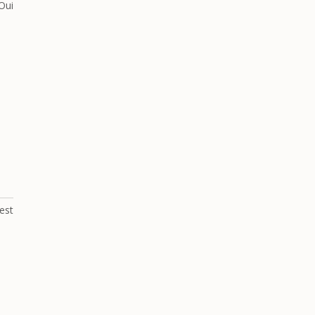
Oui
est