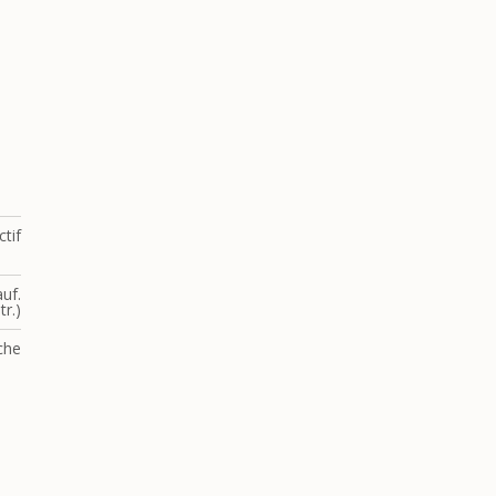
ctif
uf.
tr.)
che