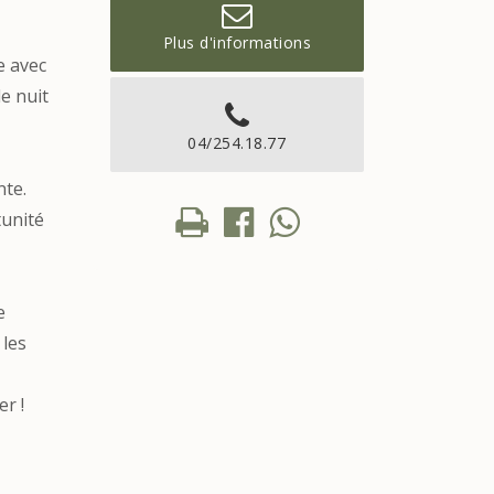
Plus d'informations
e avec
e nuit
04/254.18.77
nte.
tunité
e
 les
er !