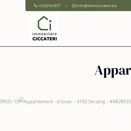
+3242541877
info@immociccateri.be
Appar