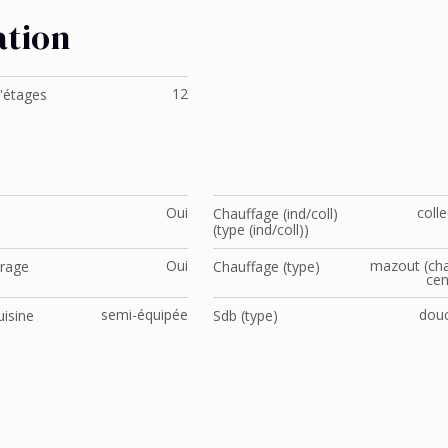
ation
12
'étages
Oui
colle
Chauffage (ind/coll)
(type (ind/coll))
Oui
mazout (cha
trage
Chauffage (type)
cen
semi-équipée
dou
uisine
Sdb (type)