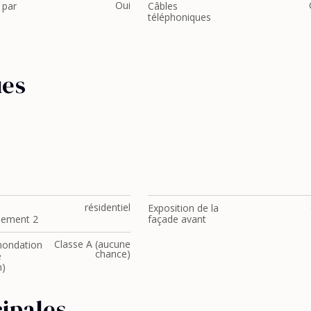
Oui
 par
Câbles
téléphoniques
ues
résidentiel
Exposition de la
nement 2
façade avant
Classe A (aucune
inondation
chance)
e
n)
cipales