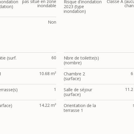
pas situé en zone
Classe A (auc
inondation
Risque d'inondation
inondable
chan
dation)
2023 (type
inondation)
Non
60
tie (surf.
Nbre de toilette(s)
)
(nombre)
10.68 m²
6
1
Chambre 2
(surface)
1
11.2
rrasse(s)
Salle de séjour
(surface)
14.22 m²
urface)
Orientation de la
terrasse 1