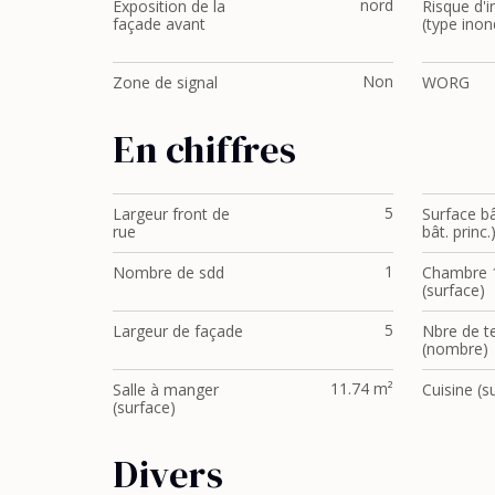
nord
Exposition de la
Risque d'
façade avant
(type inon
Non
Zone de signal
WORG
En chiffres
5
Largeur front de
Surface bâ
rue
bât. princ.
1
Nombre de sdd
Chambre 
(surface)
5
Largeur de façade
Nbre de te
(nombre)
11.74 m²
Salle à manger
Cuisine (s
(surface)
Divers