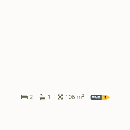
2
1
106 m²