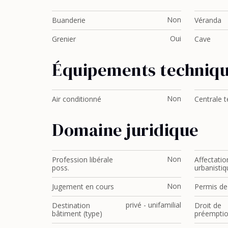
Non
Buanderie
Véranda
Oui
Grenier
Cave
Équipements techniq
Non
Air conditionné
Centrale té
Domaine juridique
Non
Profession libérale
Affectatio
poss.
urbanistiq
Non
Jugement en cours
Permis de 
privé - unifamilial
Destination
Droit de
bâtiment (type)
préempti