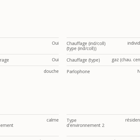
Oui
indivi
Chauffage (ind/coll)
(type (ind/coll))
Oui
gaz (chau. cen
trage
Chauffage (type)
douche
Parlophone
calme
résiden
Type
nement
d'environnement 2