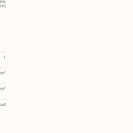
une
ce)
1
 m²
 m²
sud