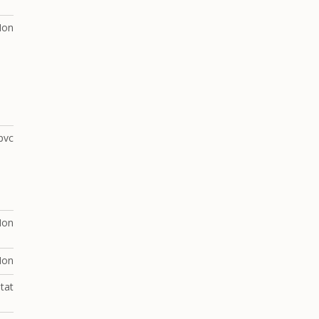
Non
pvc
Non
Non
tat