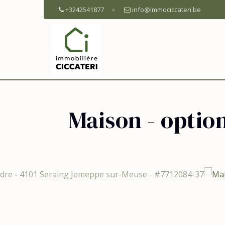
+3242541877
info@immociccateri.be
Maison - optio