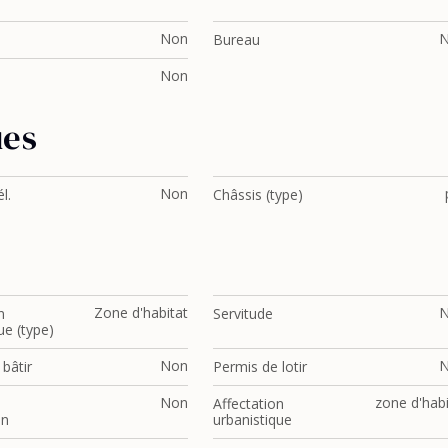
Non
Bureau
Non
ues
Non
l.
Châssis (type)
Zone d'habitat
n
Servitude
ue (type)
Non
bâtir
Permis de lotir
Non
zone d'habi
Affectation
on
urbanistique