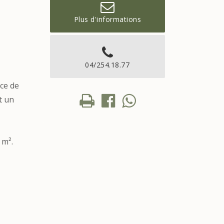
Plus d'informations
04/254.18.77
ace de
t un
 m².