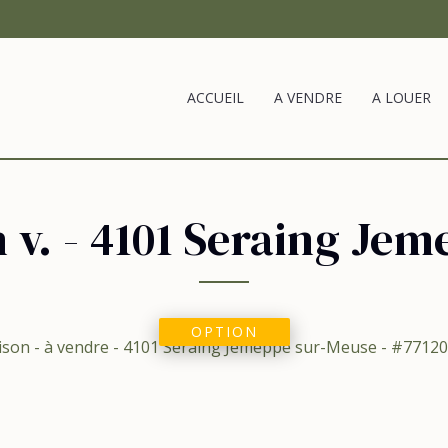
ACCUEIL
A VENDRE
A LOUER
n v.
-
4101 Seraing Jem
OPTION