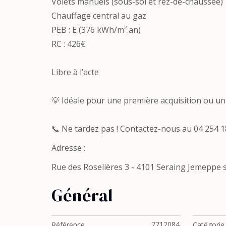
Volets manuels (sous-sol et rez-de-chaussée)
Chauffage central au gaz
PEB : E (376 kWh/m².an)
RC : 426€
Libre à l’acte
💡 Idéale pour une première acquisition ou un
📞 Ne tardez pas ! Contactez-nous au 04 254 18
Adresse :
Rue des Roselières 3 - 4101 Seraing Jemeppe
Général
7712084
Référence
Catégorie