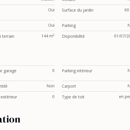
Oui
60
Surface du jardin
Oui
Parking
144 m²
01/07/2
 terrain
Disponibilité
0
e garage
Parking intérieur
Non
tilé
Carport
0
en pe
 extérieur
Type de toit
ation