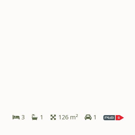
3
1
126 m²
1