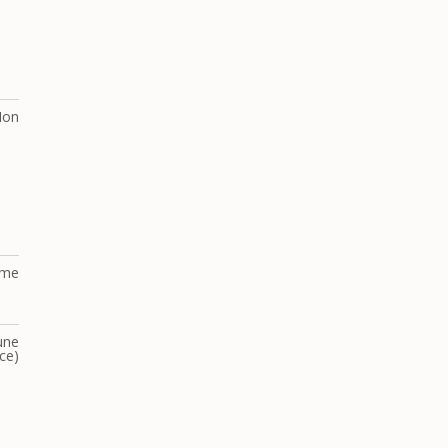
Non
lme
une
ce)