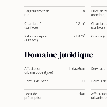
15
Largeur front de
Nbre de to
rue
(nombre)
13 m²
Chambre 2
Chambre 
(surface)
(surface)
23.8 m²
Salle de séjour
Cuisine (s
(surface)
Domaine juridique
Habitation
Affectation
Servitude
urbanistique (type)
Oui
Permis de bâtir
Permis de 
Non
Droit de
Affectatio
préemption
urbanistiq