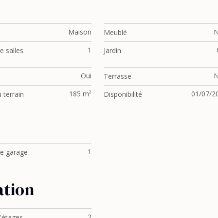
Maison
Meublé
1
 salles
Jardin
Oui
Terrasse
185 m²
01/07/2
 terrain
Disponibilité
1
e garage
ation
2
'étages