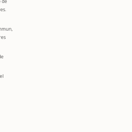
e de
es.
ommun,
res
de
el