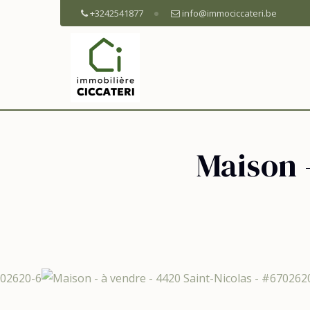
+3242541877
info@immociccateri.be
Maison 