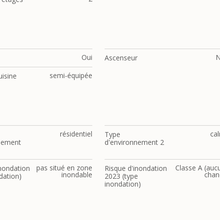
Oui
Ascenseur
semi-équipée
uisine
résidentiel
ca
Type
nement
d'environnement 2
pas situé en zone
Classe A (auc
inondation
Risque d'inondation
inondable
chan
dation)
2023 (type
inondation)