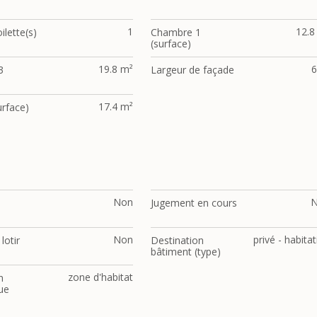
1
12.8
ilette(s)
Chambre 1
(surface)
19.8 m²
6
3
Largeur de façade
17.4 m²
urface)
Non
Jugement en cours
Non
privé - habita
lotir
Destination
bâtiment (type)
zone d'habitat
n
ue