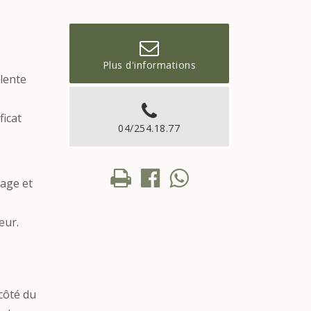
Plus d'informations
llente
ficat
04/254.18.77
rage et
eur.
côté du