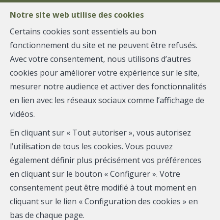
Notre site web utilise des cookies
Certains cookies sont essentiels au bon
fonctionnement du site et ne peuvent être refusés.
MENU
Avec votre consentement, nous utilisons d’autres
Agence
cookies pour améliorer votre expérience sur le site,
mesurer notre audience et activer des fonctionnalités
UNE QUESTION POUR VOUS
immobilière
en lien avec les réseaux sociaux comme l’affichage de
Vendre votre bien dans de bonnes conditions ?
Parlons-
vidéos.
en.
à
En cliquant sur « Tout autoriser », vous autorisez
★★★★★
4,9/5 Google
·
170+ ventes
·
17 ans à
l’utilisation de tous les cookies. Vous pouvez
Tinlot
Seraing
·
Agence indépendante · IPI 508-789
également définir plus précisément vos préférences
Estimation gratuite →
en cliquant sur le bouton « Configurer ». Votre
·
consentement peut être modifié à tout moment en
cliquant sur le lien « Configuration des cookies » en
bas de chaque page.