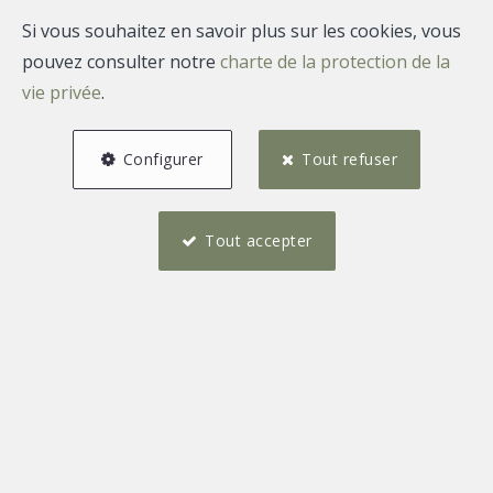
Seraing
Si vous souhaitez en savoir plus sur les cookies, vous
·
AGENCE INDÉPENDANTE · IPI 508-
pouvez consulter notre
charte de la protection de la
789
vie privée
.
Liège
Vendre votre bien,
c'est
Configurer
Tout refuser
confier une étape importante.
Soyez bien entouré.
Tout accepter
ESTIMATION GRATUITE
04 254 18 77